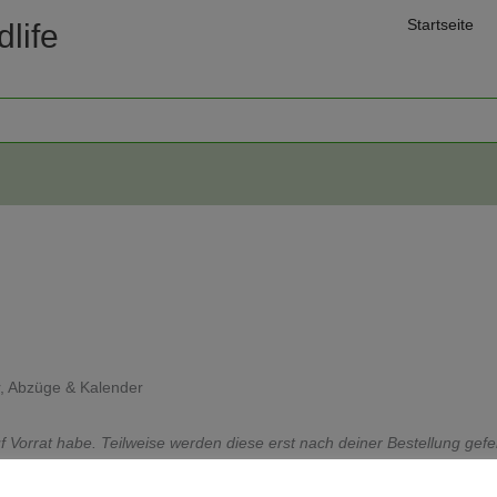
Startseite
life
r, Abzüge & Kalender
auf Vorrat habe. Teilweise werden diese erst nach deiner Bestellung gef
.d.R. eine Lieferzeit von 5-10 Tagen.