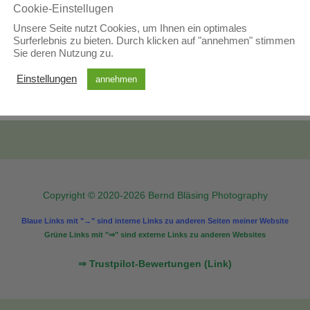
Cookie-Einstellugen
Unsere Seite nutzt Cookies, um Ihnen ein optimales
 die deiner Auswahl entsprechen.
Surferlebnis zu bieten. Durch klicken auf "annehmen" stimmen
Sie deren Nutzung zu.
Einstellungen
annehmen
Copyright © 2020-2026 Bernd Bläsing Photography
Blaue Links mit "→" sind interne Links zu anderen Seiten meiner Website
Grüne Links mit "⇒" sind externe Links zu anderen Websites
⇒ Trustpilot-Bewertungen (Link)