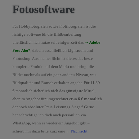
Fotosoftware
Für Hobbyfotografen sowie Profifotografen ist die
richtige Software für die Bildbearbeitung
unerlässlich. Ich nutze seit einiger Zeit das
⇒
Adobe
Foto Abo*
, dabei ausschließlich Lightroom und
Photoshop. Aus meiner Sicht ist dieses das beste
komplette Produkt auf dem Markt und bringt die
Bilder nochmals auf ein ganz anderes Niveau, was
Bildqualität und Rauschverhalten angeht. Für 11,89
€ monatlich sicherlich nich das günstigste Mittel,
aber im Angebot für umgerechnet etwa
6 € monatlich
dennoch absoluter Preis-Leistungs-Sieger! Gerne
benachrichtige ich dich auch persönlich via
WhatsApp, wenn es wieder ein Angebot gibt –
schreib mir dazu bitte kurz eine
→ Nachricht
.