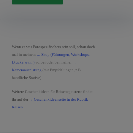
Wenn es was Fotospezifischers sein soll, schau doch
mal in meinem
→ Shop (Führungen, Workshops,
Drucke, uvm.)
vorbei oder bei meiner
→
Kameraausrüstung
(mit Empfehlungen, z.B.
handliche Stative).
Weitere Geschenkideen für Reisebegeisterte findet
ihr auf der
→ Geschenkideenseite in der Rubrik
Reisen
.