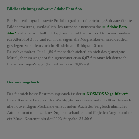
Bildbearbeitungssoftware: Adobe Foto Abo
Für Hobbyfotografen sowie Profifotografen ist die richtige Software für die
Bildbearbeitung unerlässlich. Ich nutze seit neustem das
⇒
Adobe Foto
Abo*
, dabei ausschließlich Lightroom und Photoshop. Davor verwendete
ich AfterShot 3 Pro und ich muss sagen, die Möglichkeiten sind deutlich
gestiegen, vor allem auch in Hinsicht auf Bildqualität und
Rauschverhalten. Für 11,89 € monatlich sicherlich nich das günstigste
Mittel, aber im Angebot für ugerechnet etwa
6,67 € monatlich
dennoch
Preis-Leistungs-Sieger (Jahreslizenz ca. 79,99 €)!
Bestimmungsbuch
Das für mich beste Bestimmungsbuch ist der
⇒
KOSMOS Vogelführer*
.
Er stellt relativ kompakt das Wichtigste zusammen und schafft es dennoch
alle notwendigen Merkmale einzubinden. Auch der Vergleich ähnlicher
Arten kommt nicht zu korz. Super anschaulich und für jeden Vogelkundler
ein Muss! Kostenpunkt der 2023 Ausgabe:
38,00 €
.