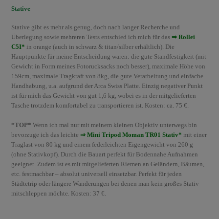
Stative
Stative gibt es mehr als genug, doch nach langer Recherche und
Überlegung sowie mehreren Tests entschied ich mich für das
⇒ Rollei
C5I*
in orange (auch in schwarz & titan/silber erhältlich). Die
Hauptpunkte für meine Entscheidung waren: die gute Standfestigkeit (mit
Gewicht in Form meines Fotorucksacks noch besser), maximale Höhe von
159cm, maximale Tragkraft von 8kg, die gute Verarbeitung und einfache
Handhabung, u.a. aufgrund der Arca Swiss Platte. Einzig negativer Punkt
ist für mich das Gewicht von gut 1,6 kg, wobei es in der mitgelieferten
Tasche trotzdem komfortabel zu transportieren ist. Kosten: ca. 75 €.
*TOP*
Wenn ich mal nur mit meinem kleinen Objektiv unterwegs bin
bevorzuge ich das leichte
⇒ Mini Tripod Moman TR01 Stativ*
mit einer
Traglast von 80 kg und einem federleichten Eigengewicht von 260 g
(ohne Stativkopf). Durch die Bauart perfekt für Bodennahe Aufnahmen
geeignet. Zudem ist es mit mitgelieferten Riemen an Geländern, Bäumen,
etc. festmachbar – absolut universell einsetzbar. Perfekt für jeden
Städtetrip oder längere Wanderungen bei denen man kein großes Stativ
mitschleppen möchte. Kosten: 37 €.