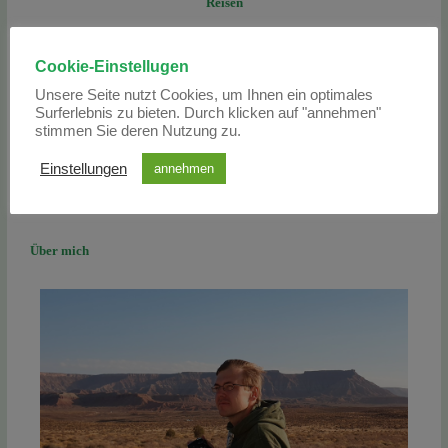
Reisen
Alles zum Thema Reisen
Cookie-Einstellugen
Neuseeland
Unsere Seite nutzt Cookies, um Ihnen ein optimales
USA
Surferlebnis zu bieten. Durch klicken auf "annehmen"
Flüge
stimmen Sie deren Nutzung zu.
Geschenkideen (Reisen)
Einstellungen
annehmen
Über mich