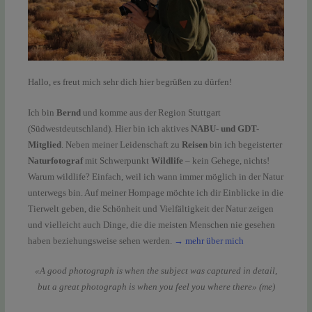
Hallo, es freut mich sehr dich hier begrüßen zu dürfen!
Ich bin
Bernd
und komme aus der Region Stuttgart
(Südwestdeutschland). Hier bin ich aktives
NABU- und GDT-
Mitglied
. Neben meiner Leidenschaft zu
Reisen
bin ich begeisterter
Naturfotograf
mit Schwerpunkt
Wildlife
– kein Gehege, nichts!
Warum wildlife? Einfach, weil ich wann immer möglich in der Natur
unterwegs bin. Auf meiner Hompage möchte ich dir Einblicke in die
Tierwelt geben, die Schönheit und Vielfältigkeit der Natur zeigen
und vielleicht auch Dinge, die die meisten Menschen nie gesehen
haben beziehungsweise sehen werden.
→ mehr über mich
«A good photograph is when the subject was captured in detail,
but a great photograph is when you feel you where there» (me)